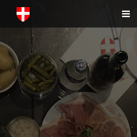
ACCUEIL
ENTRÉES
PLATS
SPÉCIALITÉS
FONDUES
DESSERTS